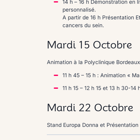
14 h – 16 h Démonstration en li
personnalisé.
A partir de 16 h Présentation 
cancers du sein.
Mardi 15 Octobre
Animation à la Polyclinique Bordeau
11 h 45 – 15 h : Animation « M
11 h 15 – 12 h 15 et 13 h 30-14
Mardi 22 Octobre
Stand Europa Donna et Présentation 